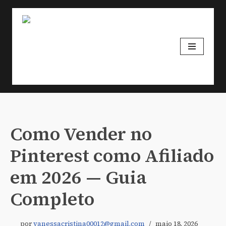
Pular
para
o
conteúdo
Como Vender no
Pinterest como Afiliado
em 2026 — Guia
Completo
por
vanessacristina00012@gmail.com
maio 18, 2026